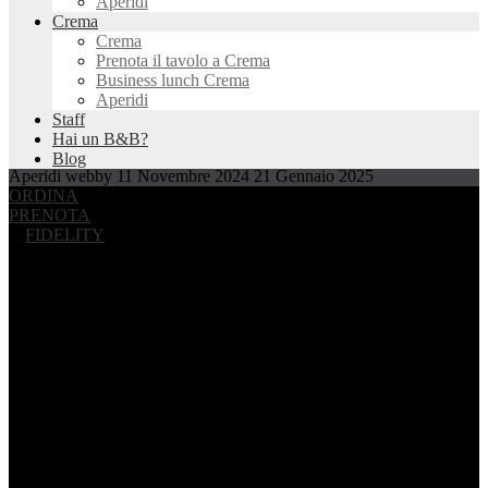
Aperidi
Crema
Crema
Prenota il tavolo a Crema
Business lunch Crema
Aperidi
Staff
Hai un B&B?
Blog
Aperidi
webby
11 Novembre 2024
21 Gennaio 2025
ORDINA
PRENOTA
FIDELITY