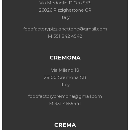
Via Medaglie D’Oro 5/B
26026 Pizzighettone CR
Italy
foodfactorypizzighettone@gmail.com
M 351 842 4542
CREMONA
Via Milano 18
26100 Cremona CR
Italy
foodfactorycremona@gmail.com
M 331 4655441
CREMA