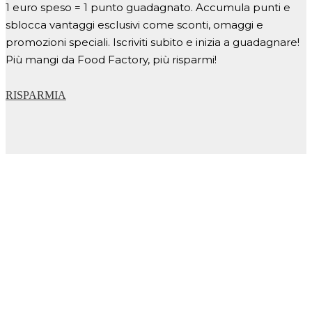
1 euro speso = 1 punto guadagnato. Accumula punti e
sblocca vantaggi esclusivi come sconti, omaggi e
promozioni speciali. Iscriviti subito e inizia a guadagnare!
Più mangi da Food Factory, più risparmi!
RISPARMIA
SIAMO A PIZZIGHETTONE E
CREMONA
Scopri nella mappa i nostri loghi e naviga verso il gusto
autentico,
REAL FOOD REAL PEOPLE
.