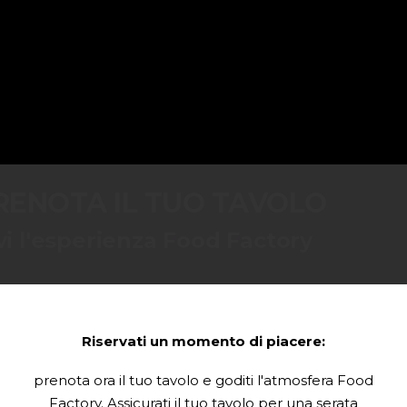
RENOTA IL TUO TAVOLO
vi l'esperienza Food Factory
Riservati un momento di piacere:
prenota ora il tuo tavolo e goditi l'atmosfera Food
Factory. Assicurati il tuo tavolo per una serata