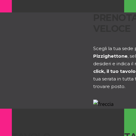
PRENOTA
VELOCE
Scegli la tua sede 
Pizzighettone
, se
desideri e indica 
click, il tuo tavo
tua serata in tutta
trovare posto.