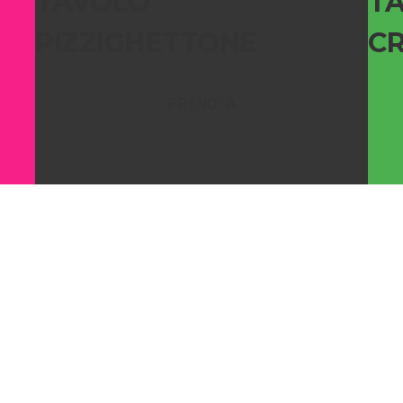
TAVOLO
T
PIZZIGHETTONE
C
PRENOTA
TONE, CREMONA E CREMA
a i nostri loghi e naviga verso il gusto autentico,
REAL FOO