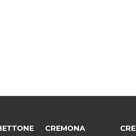
HETTONE
CREMONA
CR