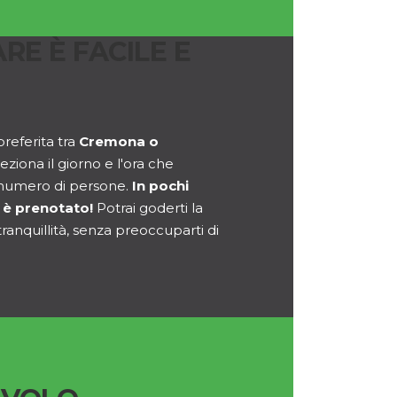
RE È FACILE E
preferita tra
Cremona o
leziona il giorno e l'ora che
il numero di persone.
In pochi
lo è prenotato!
Potrai goderti la
 tranquillità, senza preoccuparti di