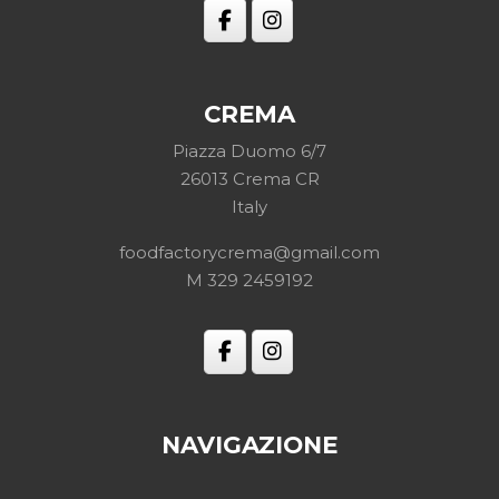
CREMA
Piazza Duomo 6/7
26013 Crema CR
Italy
foodfactorycrema@gmail.com
M
329 2459192
NAVIGAZIONE