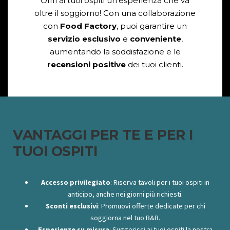
Offri ai tuoi ospiti un’esperienza che va
oltre il soggiorno! Con una collaborazione
con
Food Factory
, puoi garantire un
servizio esclusivo
e
conveniente
,
aumentando la soddisfazione e le
recensioni positive
dei tuoi clienti.
VANTAGGI PER TE E PER I
TUOI OSPITI
Accesso privilegiato
: Riserva tavoli per i tuoi ospiti in
anticipo, anche nei giorni più richiesti.
Sconti esclusivi
: Promuovi offerte dedicate per chi
soggiorna nel tuo B&B.
Esperienze su misura
: Suggerisci ai tuoi ospiti la nostra