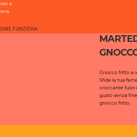
elax e
mana.
COME FUNZIONA
MARTED
GNOCCO
Gnocco fritto a v
Sfida la tua fam
croccante fuori e
gusto senza fine.
gnocco fritto.