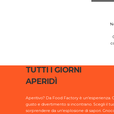
No
c
TUTTI I GIORNI
APERIDÌ
Aperitivo? Da Food Factory è un’esperienza. O
gusto e divertimento si incontrano. Scegli il tuo
sorprendere da un’esplosione di sapori. Gnocchet