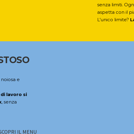
senza limiti. Ogn
aspetta con il p
L’unico limite?
L
USTOSO
 noiosa e
 di lavoro si
x
, senza
SCOPRI IL MENU