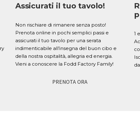
Assicurati il tuo tavolo!
R
p
Non rischiare di rimanere senza posto!
Prenota online in pochi semplici passi e
1 
o
assicurati il tuo tavolo per una serata
Ac
ry
indimenticabile all’insegna del buon cibo e
co
della nostra ospitalità, allegria ed energia.
Is
Vieni a conoscere la Fodd Factory Family!
da
PRENOTA ORA
CREMONA