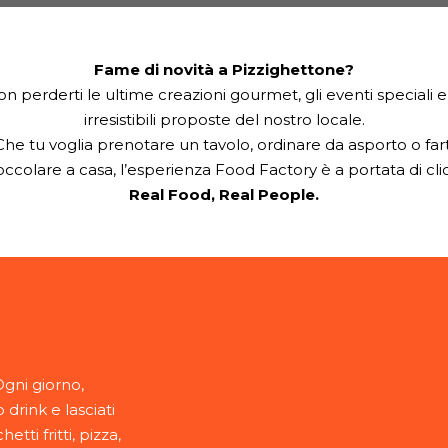
Fame di novità a Pizzighettone?
n perderti le ultime creazioni gourmet, gli eventi speciali e
irresistibili proposte del nostro locale.
Che tu voglia prenotare un tavolo, ordinare da asporto o fart
occolare a casa, l’esperienza Food Factory è a portata di clic
Real Food, Real People.
gni giorno,
 drink e lasciati
ti fritti, pizza,