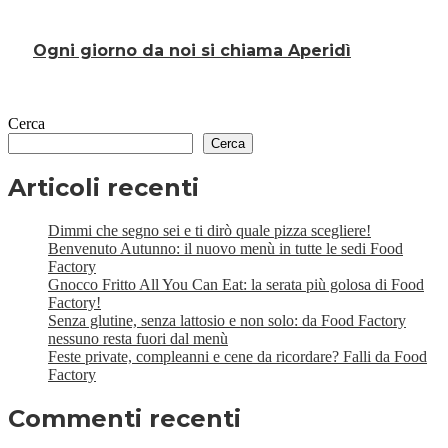
Ogni giorno da noi si chiama Aperidì
Cerca
Cerca
Articoli recenti
Dimmi che segno sei e ti dirò quale pizza scegliere!
Benvenuto Autunno: il nuovo menù in tutte le sedi Food
Factory
Gnocco Fritto All You Can Eat: la serata più golosa di Food
Factory!
Senza glutine, senza lattosio e non solo: da Food Factory
nessuno resta fuori dal menù
Feste private, compleanni e cene da ricordare? Falli da Food
Factory
Commenti recenti