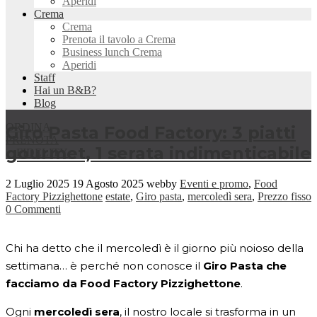
Aperidi
Crema
Crema
Prenota il tavolo a Crema
Business lunch Crema
Aperidi
Staff
Hai un B&B?
Blog
ORDINA
Giro Pasta Food Factory: 3 piatti
PRENOTA
gourmet, 1 serata indimenticabile
FIDELITY
2 Luglio 2025
19 Agosto 2025
webby
Eventi e promo
,
Food
Factory Pizzighettone
estate
,
Giro pasta
,
mercoledì sera
,
Prezzo fisso
0 Commenti
Chi ha detto che il mercoledì è il giorno più noioso della
settimana… è perché non conosce il
Giro Pasta che
facciamo da Food Factory Pizzighettone
.
Ogni
mercoledì sera
, il nostro locale si trasforma in un