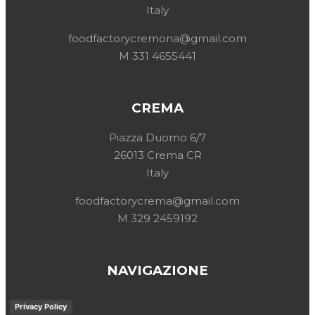
Italy
foodfactorycremona@gmail.com
M 331 4655441
CREMA
Piazza Duomo 6/7
26013 Crema CR
Italy
foodfactorycrema@gmail.com
M
329 2459192
NAVIGAZIONE
Privacy Policy