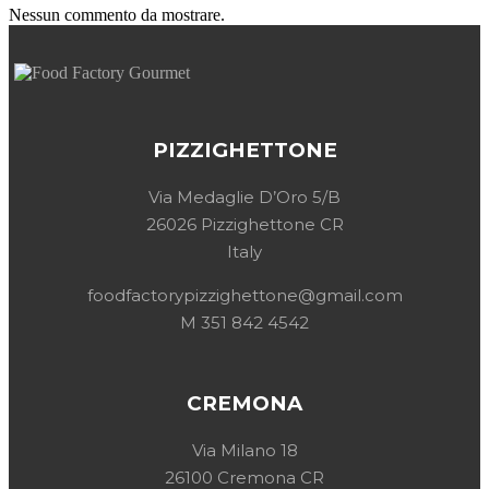
Nessun commento da mostrare.
PIZZIGHETTONE
Via Medaglie D’Oro 5/B
26026 Pizzighettone CR
Italy
foodfactorypizzighettone@gmail.com
M 351 842 4542
CREMONA
Via Milano 18
26100 Cremona CR