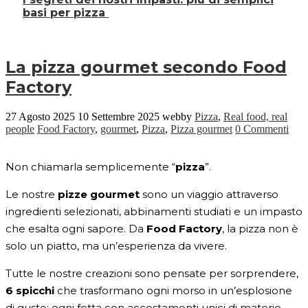
basi per pizza
La pizza gourmet secondo Food
Factory
27 Agosto 2025
10 Settembre 2025
webby
Pizza
,
Real food, real
people
Food Factory
,
gourmet
,
Pizza
,
Pizza gourmet
0 Commenti
Non chiamarla semplicemente “
pizza
”.
Le nostre
pizze gourmet
sono un viaggio attraverso
ingredienti selezionati, abbinamenti studiati e un impasto
che esalta ogni sapore. Da
Food Factory
, la pizza non è
solo un piatto, ma un’esperienza da vivere.
Tutte le nostre creazioni sono pensate per sorprendere,
6 spicchi
che trasformano ogni morso in un’esplosione
di gusto: ogni fetta con accostamenti unici di materie