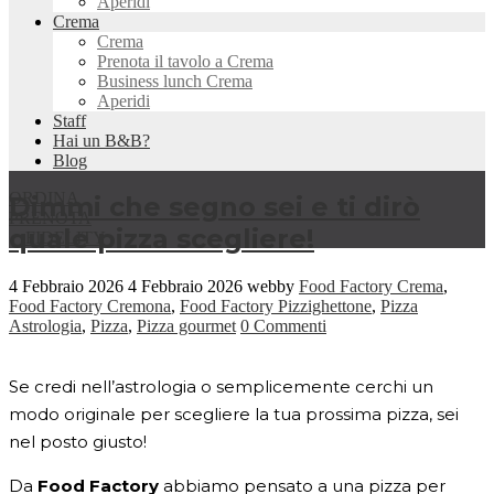
Aperidi
Crema
Crema
Prenota il tavolo a Crema
Business lunch Crema
Aperidi
Staff
Hai un B&B?
Blog
ORDINA
Dimmi che segno sei e ti dirò
PRENOTA
quale pizza scegliere!
FIDELITY
4 Febbraio 2026
4 Febbraio 2026
webby
Food Factory Crema
,
Food Factory Cremona
,
Food Factory Pizzighettone
,
Pizza
Astrologia
,
Pizza
,
Pizza gourmet
0 Commenti
Se credi nell’astrologia o semplicemente cerchi un
modo originale per scegliere la tua prossima pizza, sei
nel posto giusto!
Da
Food Factory
abbiamo pensato a una pizza per