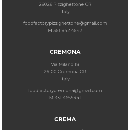
26026 Pizzighettone CR
Italy
foodfactorypizzighettone@gmail.com
M 351 842 4542
CREMONA
Via Milano 18
26100 Cremona CR
Italy
foodfactorycremona@gmail.com
M 331 4655441
CREMA